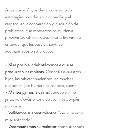
A continuación, os damos una serie de 
estrategias basadas en la conexión y el 
respeto, en la cooperación y la solución de 
problemas. que esperamos os ayuden a 
prevenir las rabietas y ayudarán a los niños a 
entender qué les pasa y a sentirse 
acompañados en el proceso:
- Si es posible, adelantémonos a que se 
produzcan las rabietas.
 Conocéis a vuestros 
hijos, las rabietas suelen ser, en muchas 
ocasiones, por hambre, cansancio, sueño…
- Mantengamos la calma:
 aunque el niño 
grite, no elevéis el tono de voz ni os pongáis 
nerviosos.
- Validemos sus sentimientos
: “veo que estas 
muy enfadado”
-  
Acompañemos su malestar
, tranquilicemos 