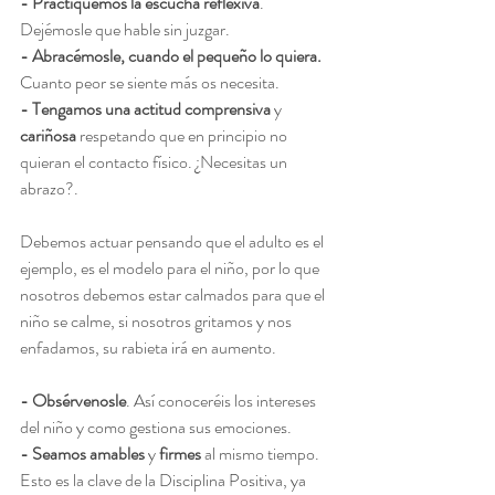
- Practiquemos la escucha reflexiva
. 
Dejémosle que hable sin juzgar.
- Abracémosle, cuando el pequeño lo quiera.
Cuanto peor se siente más os necesita.
- Tengamos una actitud comprensiva
 y 
cariñosa
 respetando que en principio no 
quieran el contacto físico. ¿Necesitas un 
abrazo?.
Debemos actuar pensando que el adulto es el 
ejemplo, es el modelo para el niño, por lo que 
nosotros debemos estar calmados para que el 
niño se calme, si nosotros gritamos y nos 
enfadamos, su rabieta irá en aumento.
- Obsérvenosle
. Así conoceréis los intereses 
del niño y como gestiona sus emociones.
- Seamos amables
 y 
firmes
 al mismo tiempo. 
Esto es la clave de la Disciplina Positiva, ya 