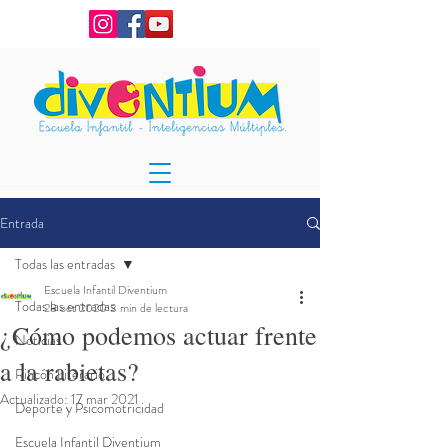
Entrada
Todas las entradas
Escuela Infantil Diventium
Todas las entradas
28 oct 2020
3 min de lectura
¿Cómo podemos actuar frente
Noticias
a la rabietas?
Rincón Literario
Actualizado:
17 mar 2021
Deporte y Psicomotricidad
Escuela Infantil Diventium