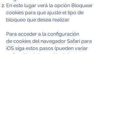
En este lugar verá la opción Bloquear
cookies para que ajuste el tipo de
bloqueo que desea realizar.
Para acceder a la configuración
de cookies del navegador Safari para
iOS siga estos pasos (pueden variar
en función de la versión del
navegador):
Vaya a Ajustes, luego Safari.
Vaya a Privacidad y Seguridad, verá
la opción Bloquear cookies para que
ajuste el tipo de bloqueo que desea
realizar.
Para acceder a la configuración
de cookies del navegador para
dispositivos Android siga estos pasos